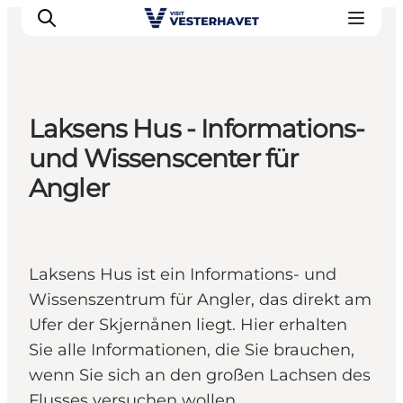
Laksens Hus - Informations-
Events
und Wissenscenter für
Erlebnisse
Angler
Unsere Städte
Essen & Übernachtung
Tickets kaufen
Laksens Hus ist ein Informations- und
Plane deine Reise
Wissenszentrum für Angler, das direkt am
Ufer der Skjernånen liegt. Hier erhalten
Sie alle Informationen, die Sie brauchen,
wenn Sie sich an den großen Lachsen des
Flusses versuchen wollen.