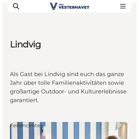
Lindvig
Events
Erlebnisse
Unsere Städte
Als Gast bei Lindvig sind euch das ganze
Essen & Übernachtung
Jahr über tolle Familienaktivitäten sowie
Tickets kaufen
großartige Outdoor- und Kulturerlebnisse
Plane deine Reise
garantiert.
Feriencenter