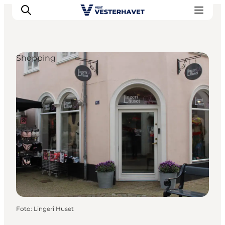
Shopping
Events
Erlebnisse
Unsere Städte
Essen & Übernachtung
Tickets kaufen
Plane deine Reise
Foto
:
Lingeri Huset