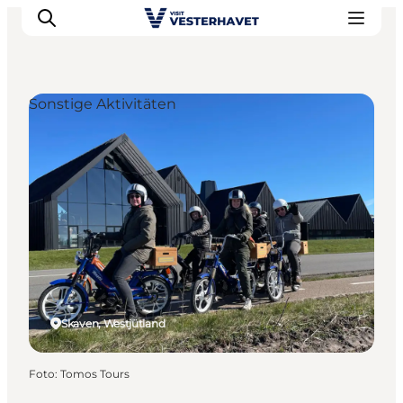
Sonstige Aktivitäten
Events
Erlebnisse
Unsere Städte
Essen & Übernachtung
Tickets kaufen
Plane deine Reise
Skaven, Westjütland
Foto
:
Tomos Tours