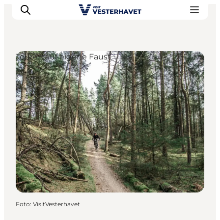
Touren auf eigene Faust
Events
Erlebnisse
Unsere Städte
Essen & Übernachtung
Tickets kaufen
Plane deine Reise
Foto
:
VisitVesterhavet