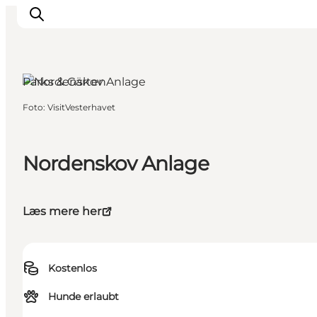
Parks & Gärten
Foto
:
VisitVesterhavet
Events
Erlebnisse
Unsere Städte
Nordenskov Anlage
Essen & Übernachtung
Tickets kaufen
Læs mere her
Plane deine Reise
Kostenlos
Hunde erlaubt