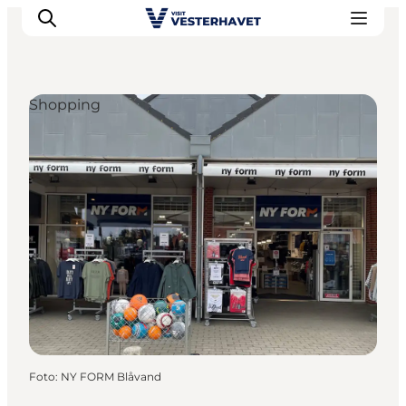
Shopping
Events
Erlebnisse
Unsere Städte
Essen & Übernachtung
Tickets kaufen
Plane deine Reise
Foto
:
NY FORM Blåvand