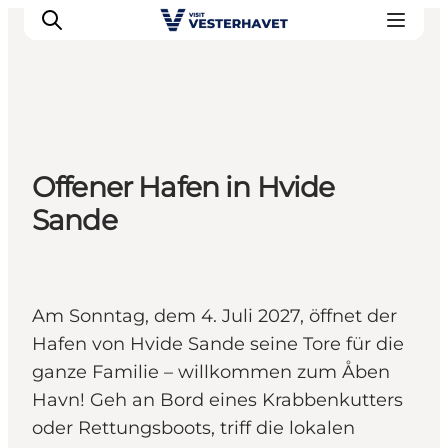
Events
Offener Hafen in Hvide
Erlebnisse
Sande
Unsere Städte
Essen & Übernachtung
Tickets kaufen
Plane deine Reise
Am Sonntag, dem 4. Juli 2027, öffnet der
Hafen von Hvide Sande seine Tore für die
ganze Familie – willkommen zum Åben
Havn! Geh an Bord eines Krabbenkutters
oder Rettungsboots, triff die lokalen