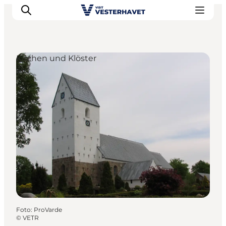
Kirchen und Klöster
Events
Erlebnisse
Unsere Städte
Essen & Übernachtung
Tickets kaufen
Plane deine Reise
Foto
:
ProVarde
©
VETR