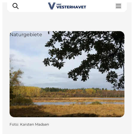
Naturgebiete
Events
Erlebnisse
Unsere Städte
Essen & Übernachtung
Tickets kaufen
Plane deine Reise
Foto
:
Karsten Madsen