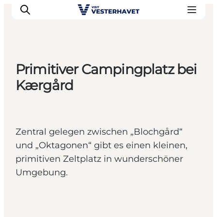
Primitiver Campingplatz bei
Events
Kærgård
Erlebnisse
Unsere Städte
Essen & Übernachtung
Zentral gelegen zwischen „Blochgård“
Tickets kaufen
und „Oktagonen“ gibt es einen kleinen,
Plane deine Reise
primitiven Zeltplatz in wunderschöner
Umgebung.