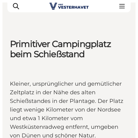
Primitiver Campingplatz
Events
beim Schießstand
Erlebnisse
Unsere Städte
Essen & Übernachtung
Kleiner, ursprünglicher und gemütlicher
Tickets kaufen
Zeltplatz in der Nähe des alten
Plane deine Reise
Schießstandes in der Plantage. Der Platz
liegt wenige Kilometer von der Nordsee
und etwa 1 Kilometer vom
Westküstenradweg entfernt, umgeben
von Dünen und schöner Natur.