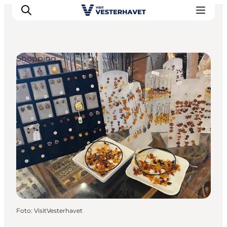
Shopping
Events
Erlebnisse
Unsere Städte
Essen & Übernachtung
Tickets kaufen
Plane deine Reise
Foto
:
VisitVesterhavet