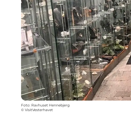
Foto
:
Ravhuset Hennebjerg
©
VisitVesterhavet