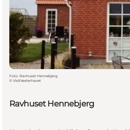
Foto
:
Ravhuset Hennebjerg
©
VisitVesterhavet
Ravhuset Hennebjerg