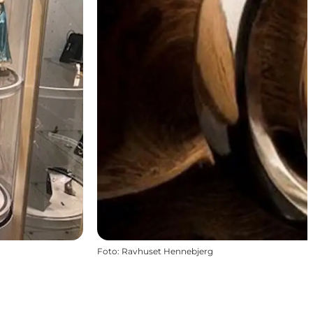
Foto
:
Ravhuset Hennebjerg