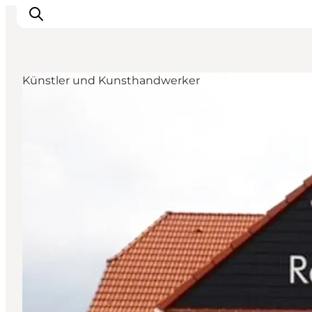
Künstler und Kunsthandwerker
Events
Erlebnisse
Unsere Städte
Essen & Übernachtung
Tickets kaufen
Plane deine Reise