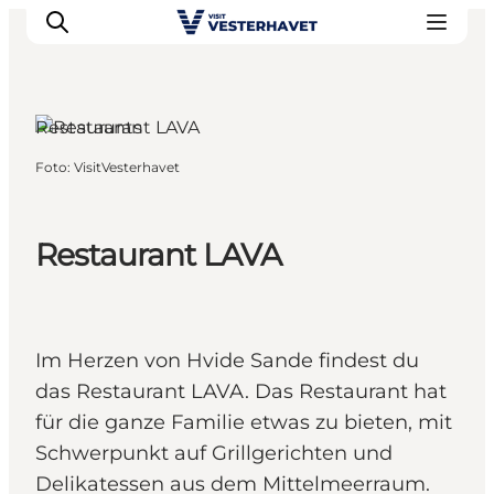
Restaurants
Foto
:
VisitVesterhavet
Events
Erlebnisse
Unsere Städte
Restaurant LAVA
Essen & Übernachtung
Tickets kaufen
Plane deine Reise
Im Herzen von Hvide Sande findest du
das Restaurant LAVA. Das Restaurant hat
für die ganze Familie etwas zu bieten, mit
Schwerpunkt auf Grillgerichten und
Delikatessen aus dem Mittelmeerraum.