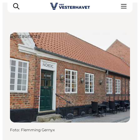
Restaurants
Events
Erlebnisse
Unsere Städte
Essen & Übernachtung
Tickets kaufen
Plane deine Reise
Foto
:
Flemming Gernyx