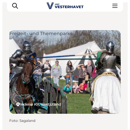
Freizeit- und Themenparks
Events
Erlebnisse
Unsere Städte
Essen & Übernachtung
Tickets kaufen
Plane deine Reise
Vedersø Klit, Westjütland
Foto
:
Sagaland