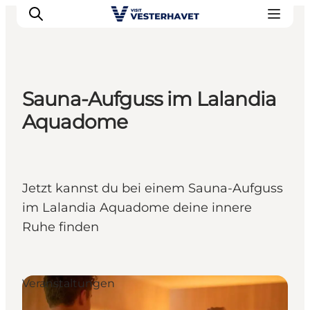
Sauna-Aufguss im Lalandia
Events
Aquadome
Erlebnisse
Unsere Städte
Essen & Übernachtung
Jetzt kannst du bei einem Sauna-Aufguss
Tickets kaufen
im Lalandia Aquadome deine innere
Plane deine Reise
Ruhe finden
Veranstaltungen