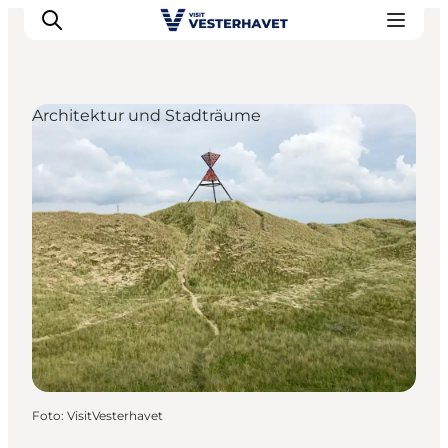
Architektur und Stadträume
Events
Erlebnisse
Unsere Städte
Essen & Übernachtung
Tickets kaufen
Plane deine Reise
Foto
:
VisitVesterhavet