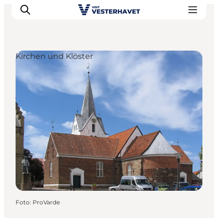
Kirchen und Klöster
Events
Erlebnisse
Unsere Städte
Essen & Übernachtung
Tickets kaufen
Plane deine Reise
Foto
:
ProVarde