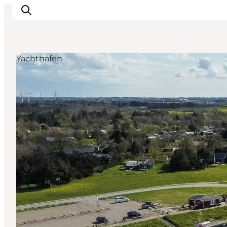
Yachthafen
Events
Erlebnisse
Unsere Städte
Essen & Übernachtung
Tickets kaufen
Plane deine Reise