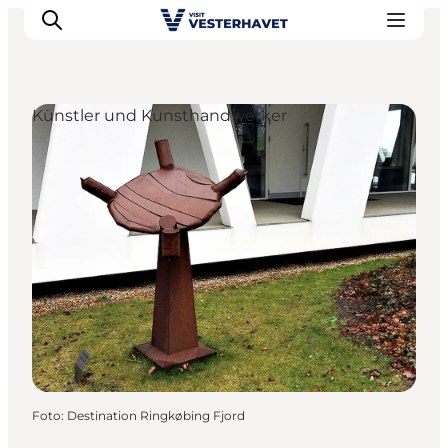
Künstler und Kunsthandwerker
Events
Erlebnisse
Unsere Städte
Essen & Übernachtung
Tickets kaufen
Plane deine Reise
Foto
:
Destination Ringkøbing Fjord