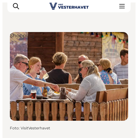
Shopping
Events
Erlebnisse
Unsere Städte
Essen & Übernachtung
Tickets kaufen
Plane deine Reise
Foto
:
VisitVesterhavet