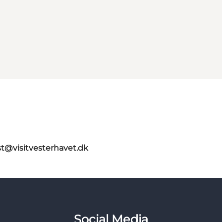
st@visitvesterhavet.dk
Social Media