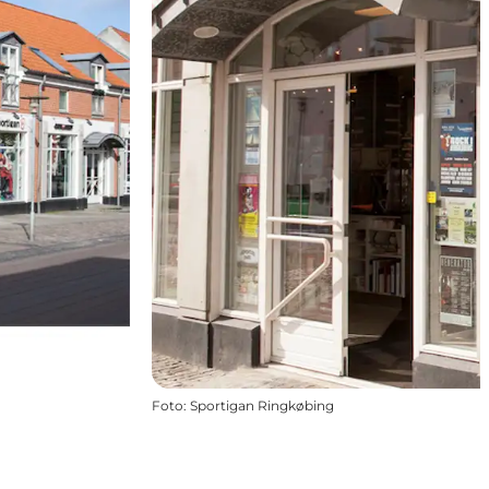
Foto
:
Sportigan Ringkøbing