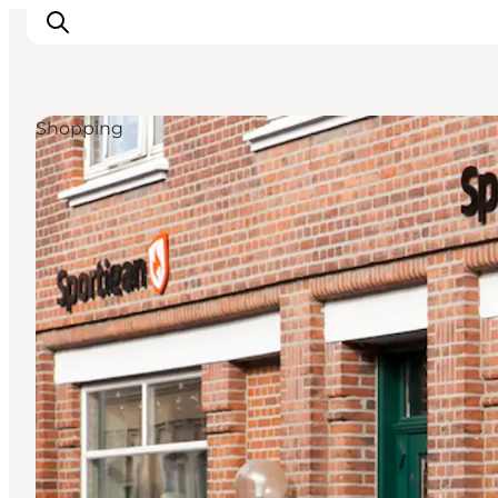
Shopping
Events
Erlebnisse
Unsere Städte
Essen & Übernachtung
Tickets kaufen
Plane deine Reise