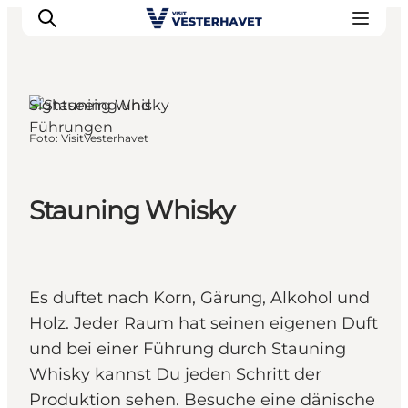
Sightseeing und
Führungen
Foto
:
VisitVesterhavet
Events
Erlebnisse
Unsere Städte
Stauning Whisky
Essen & Übernachtung
Tickets kaufen
Plane deine Reise
Es duftet nach Korn, Gärung, Alkohol und
Holz. Jeder Raum hat seinen eigenen Duft
und bei einer Führung durch Stauning
Whisky kannst Du jeden Schritt der
Produktion sehen. Besuche eine dänische