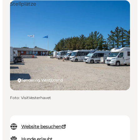
Stellplätze
Søndervig, Westjütland
Foto
:
VisitVesterhavet
Website besuchen
Hunde erlaubt