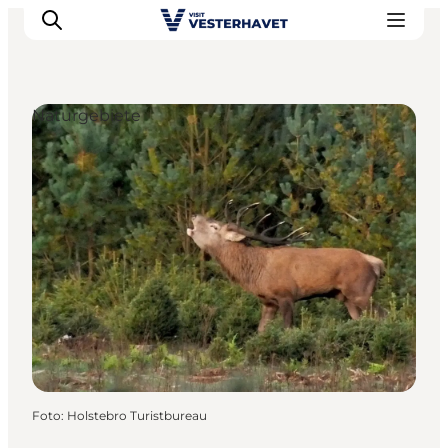
Naturgebiete
Events
Erlebnisse
Unsere Städte
Essen & Übernachtung
Tickets kaufen
Plane deine Reise
Foto
:
Holstebro Turistbureau