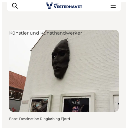
Künstler und Kunsthandwerker
Events
Erlebnisse
Unsere Städte
Essen & Übernachtung
Tickets kaufen
Plane deine Reise
Foto
:
Destination Ringkøbing Fjord