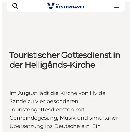
Events
Touristischer Gottesdienst in
Erlebnisse
der Helligånds-Kirche
Unsere Städte
Essen & Übernachtung
Tickets kaufen
Plane deine Reise
Im August lädt die Kirche von Hvide
Sande zu vier besonderen
Touristengottesdiensten mit
Gemeindegesang, Musik und simultaner
Übersetzung ins Deutsche ein. Ein