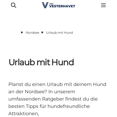
■
■
Nordsee
Urlaub mit Hund
Events
Erlebnisse
Unsere Städte
Urlaub mit Hund
Essen & Übernachtung
Tickets kaufen
Plane deine Reise
Planst du einen Urlaub mit deinem Hund
an der Nordsee? In unserem
umfassenden Ratgeber findest du die
besten Tipps für hundefreundliche
Attraktionen,