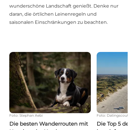
wunderschöne Landschaft genießt. Denke nur
daran, die örtlichen Leinenregeln und
saisonalen Einschränkungen zu beachten.
Die besten Wanderrouten mit Hund an der Nordse
Die Top 5 der
Foto
:
Stephan Aebi
Foto
:
Datingscout
Die besten Wanderrouten mit
Die Top 5 de