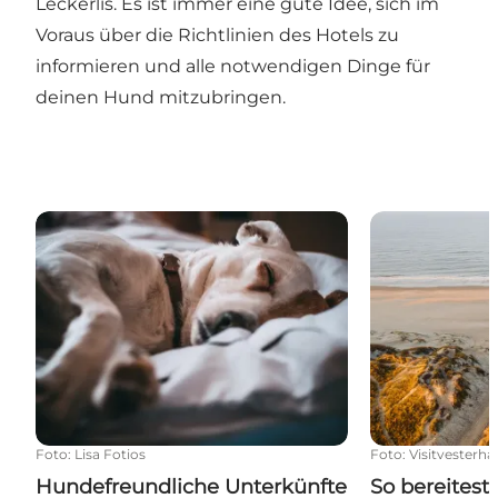
Leckerlis. Es ist immer eine gute Idee, sich im
Voraus über die Richtlinien des Hotels zu
informieren und alle notwendigen Dinge für
deinen Hund mitzubringen.
Hundefreundliche Unterkünfte an der Nordsee
So bereitest 
Foto
:
Lisa Fotios
Foto
:
Visitvesterha
Hundefreundliche Unterkünfte
So bereites