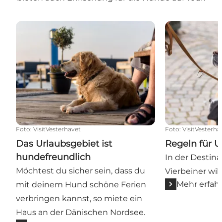
Das Urlaubsgebiet ist hundefreundlich
Regeln für Ur
Foto
:
VisitVesterhavet
Foto
:
VisitVesterha
Das Urlaubsgebiet ist
Regeln für 
hundefreundlich
In der Destina
Möchtest du sicher sein, dass du
Vierbeiner wi
Mehr erfah
mit deinem Hund schöne Ferien
verbringen kannst, so miete ein
Haus an der Dänischen Nordsee.