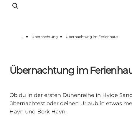
■
■
…
Übernachtung
Übernachtung im Ferienhaus
Events
Erlebnisse
Unsere Städte
Übernachtung im Ferienha
Essen & Übernachtung
Tickets kaufen
Plane deine Reise
Ob du in der ersten Dünenreihe in Hvide Sand
übernachtest oder deinen Urlaub in etwas me
Havn und Bork Havn.