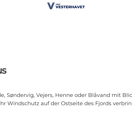
us
e, Søndervig, Vejers, Henne oder Blåvand mit Bli
hr Windschutz auf der Ostseite des Fjords verbri