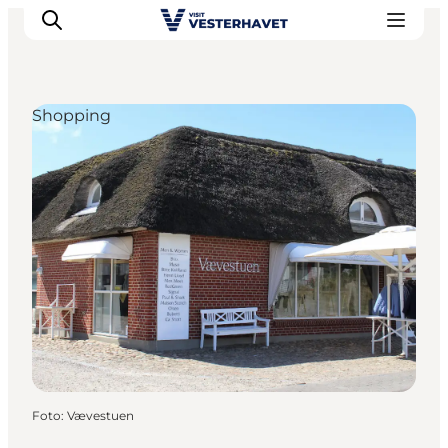
Shopping
Events
Erlebnisse
Unsere Städte
Essen & Übernachtung
Tickets kaufen
Plane deine Reise
Foto
:
Vævestuen