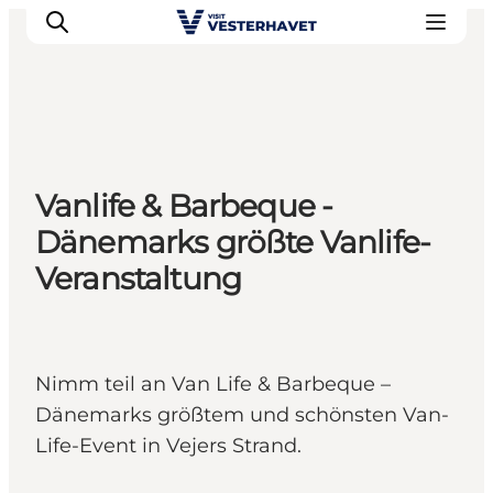
Events
Vanlife & Barbeque -
Erlebnisse
Dänemarks größte Vanlife-
Unsere Städte
Veranstaltung
Essen & Übernachtung
Tickets kaufen
Plane deine Reise
Nimm teil an Van Life & Barbeque –
Dänemarks größtem und schönsten Van-
Life-Event in Vejers Strand.