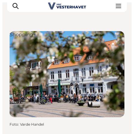
Shopping
Events
Erlebnisse
Unsere Städte
Essen & Übernachtung
Tickets kaufen
Plane deine Reise
Foto
:
Varde Handel