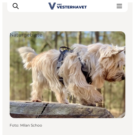
Naturgebiete
Events
Erlebnisse
Unsere Städte
Essen & Übernachtung
Tickets kaufen
Plane deine Reise
Foto
:
Milan Schoo