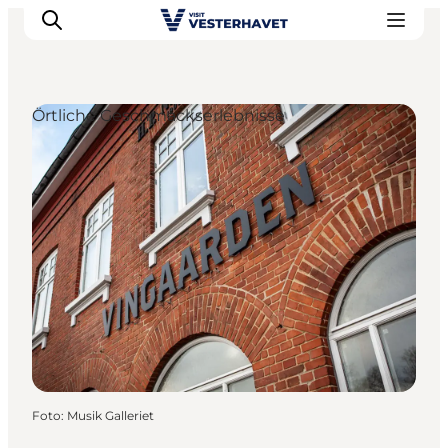
Örtliche Geschmackserlebnisse
Events
Erlebnisse
Unsere Städte
Essen & Übernachtung
Tickets kaufen
Plane deine Reise
Foto
:
Musik Galleriet