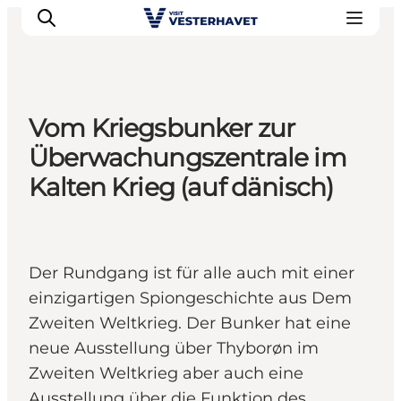
Vom Kriegsbunker zur
Events
Überwachungszentrale im
Erlebnisse
Kalten Krieg (auf dänisch)
Unsere Städte
Essen & Übernachtung
Tickets kaufen
Der Rundgang ist für alle auch mit einer
Plane deine Reise
einzigartigen Spiongeschichte aus Dem
Zweiten Weltkrieg. Der Bunker hat eine
neue Ausstellung über Thyborøn im
Zweiten Weltkrieg aber auch eine
Ausstellung über die Funktion des