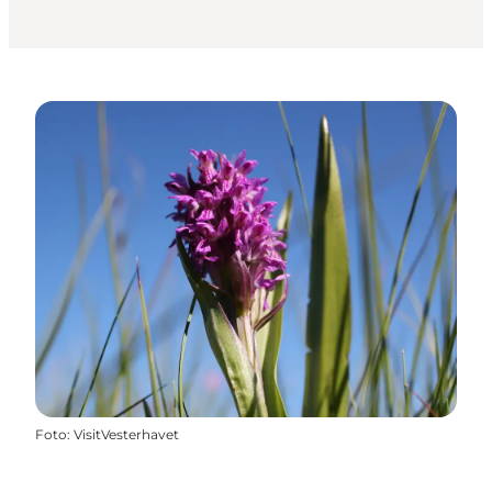
Foto
:
VisitVesterhavet