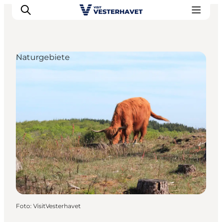
Naturgebiete
Events
Erlebnisse
Unsere Städte
Essen & Übernachtung
Tickets kaufen
Plane deine Reise
Foto
:
VisitVesterhavet