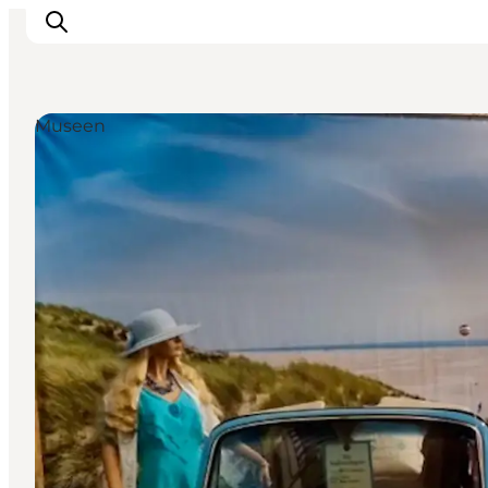
Museen
Events
Erlebnisse
Unsere Städte
Essen & Übernachtung
Tickets kaufen
Plane deine Reise