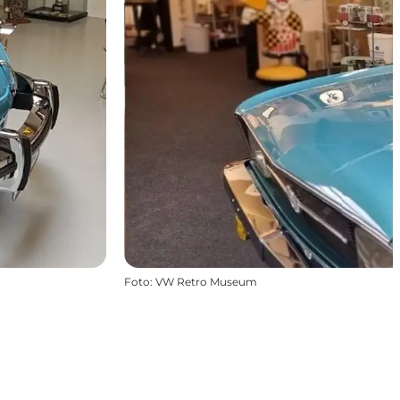
Foto
:
VW Retro Museum