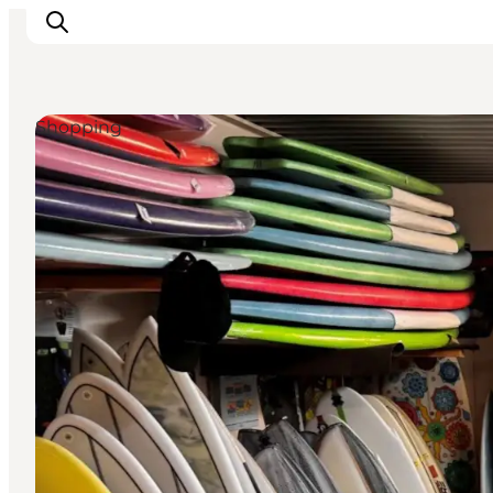
Shopping
Events
Erlebnisse
Unsere Städte
Essen & Übernachtung
Tickets kaufen
Plane deine Reise