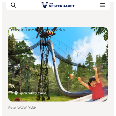
Freizeit- und Themenparks
Events
Erlebnisse
Unsere Städte
Essen & Übernachtung
Tickets kaufen
Plane deine Reise
Skjern, Westjütland
Foto
:
WOW PARK