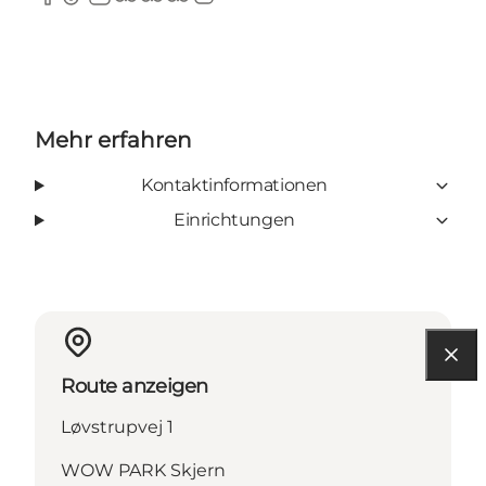
Facebook
TikTok
LinkedIn
TripAdvisor
TripAdvisor
TripAdvisor
Instagram
Mehr erfahren
Kontaktinformationen
Einrichtungen
Route anzeigen
Løvstrupvej 1
WOW PARK Skjern