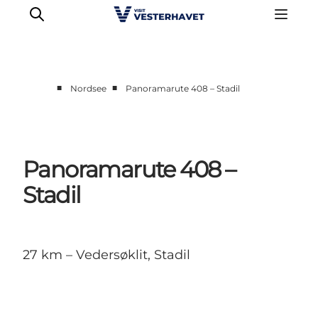
■
■
Nordsee
Panoramarute 408 – Stadil
Events
Erlebnisse
Unsere Städte
Panoramarute 408 –
Essen & Übernachtung
Stadil
Tickets kaufen
Plane deine Reise
27 km – Vedersøklit, Stadil