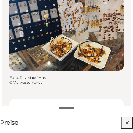
Foto
:
Rav Mads' Hus
©
VisitVesterhavet
150-150 DKK
Preise