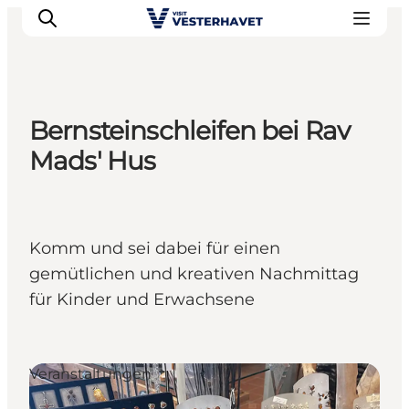
Bernsteinschleifen bei Rav
Events
Mads' Hus
Erlebnisse
Unsere Städte
Essen & Übernachtung
Komm und sei dabei für einen
Tickets kaufen
gemütlichen und kreativen Nachmittag
Plane deine Reise
für Kinder und Erwachsene
Veranstaltungen