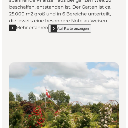
spannende Pflanzen aus der ganzen Welt zu
beschaffen, entstanden ist. Der Garten ist ca.
25.000 m2 groß und in 6 Bereiche unterteilt,
die jeweils eine besondere Note aufweisen.
Mehr erfahren
Auf Karte anzeigen
Mehr erfahren "Tambours Garten"
show Tambours Garten on_map