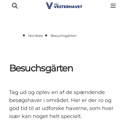
■
■
Nordsee
Besuchsgärten
Events
Erlebnisse
Unsere Städte
Besuchsgärten
Essen & Übernachtung
Tickets kaufen
Plane deine Reise
Tag ud og oplev en af de spændende
besøgshaver i området. Her er der ro og
god tid til at udforske haverne, som hver
især kan noget helt specielt.