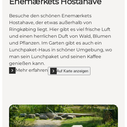
Enemærkets Hostahave
Besuche den schönen Enemærkets
Hostahave, der etwas außerhalb von
Ringkøbing liegt. Hier gibt es viel frische Luft
und einen herrlichen Duft von Wald, Blumen
und Pflanzen. Im Garten gibt es auch ein
Lunchpaket-Haus in schöner Umgebung, wo
man sein Lunchpaket und seinen Kaffee
genießen kann.
Mehr erfahren
Auf Karte anzeigen
Mehr erfahren "Enemærkets Hostahave"
show Enemærkets Hostahave on_map