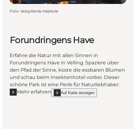
Foto
:
Vestjyllands Højskole
Forundringens Have
Erfahre die Natur mit allen Sinnen in
Forundringens Have in Velling. Spaziere über
den Pfad der Sinne, koste die essbaren Blumen
und schau beim Insektenhotel vorbei. Dieser
schöne Park ist eine Perle für Naturliebhaber.
Mehr erfahren
Auf Karte anzeigen
Mehr erfahren "Forundringens Have"
show Forundringens Have on_map