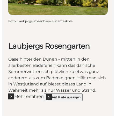
Foto
:
Laubjergs Rosenhave & Planteskole
Laubjergs Rosengarten
Oase hinter den Dünen - mitten in den
allerbesten Badeferien kann das dänische
Sommerwetter sich plötzlich zu etwas ganz
anderem, als zum Baden eignen. Hält man sich
in Westjütland auf, bietet dieses Land in
Wahrheit mehr als nur Wasser und Strand.
Mehr erfahren
Auf Karte anzeigen
Mehr erfahren "Laubjergs Rosengarten"
show Laubjergs Rosengarten on_map