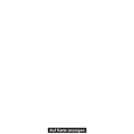
Kontaktiere uns
Lies den Leitfaden VisitVesterhavet 2026
Übersicht: Digitaler Gästeservice
Andre sider
Stellenangebote
Webzugang
VisitDenmark ©
2026
Data Protection Notice
Webtilgængelighed
Auf Karte anzeigen