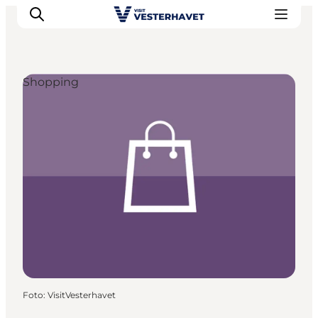
Shopping
Events
Erlebnisse
Unsere Städte
Essen & Übernachtung
Tickets kaufen
Plane deine Reise
Foto
:
VisitVesterhavet