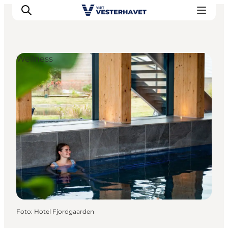
Wellness
Events
Erlebnisse
Unsere Städte
Essen & Übernachtung
Tickets kaufen
Plane deine Reise
Foto
:
Hotel Fjordgaarden