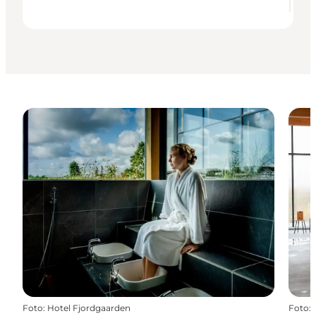
Foto
:
Hotel Fjordgaarden
Foto
: