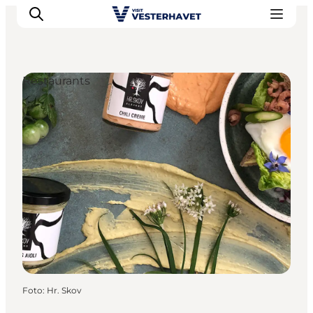
Restaurants
Events
Erlebnisse
Unsere Städte
Essen & Übernachtung
Tickets kaufen
Plane deine Reise
Foto
:
Hr. Skov