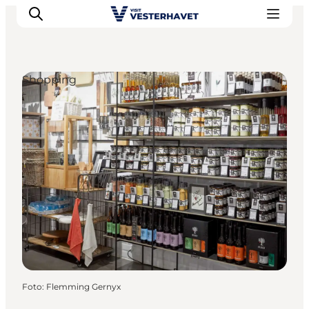
Shopping
Events
Erlebnisse
Unsere Städte
Essen & Übernachtung
Tickets kaufen
Plane deine Reise
Foto
:
Flemming Gernyx