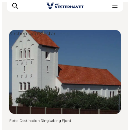
Kirchen und Klöster
Events
Erlebnisse
Unsere Städte
Essen & Übernachtung
Tickets kaufen
Plane deine Reise
Foto
:
Destination Ringkøbing Fjord