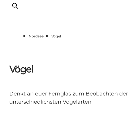
■
■
Nordsee
Vögel
Events
Erlebnisse
Unsere Städte
Vögel
Essen & Übernachtung
Tickets kaufen
Plane deine Reise
Denkt an euer Fernglas zum Beobachten der V
unterschiedlichsten Vogelarten.