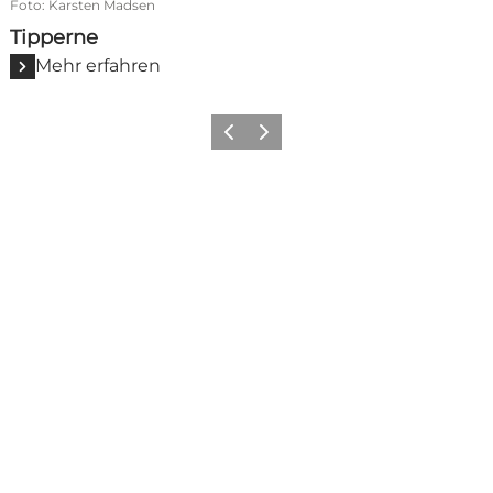
Foto
:
Karsten Madsen
Tipperne
Mehr erfahren
Zurück
Weiter
Social Media