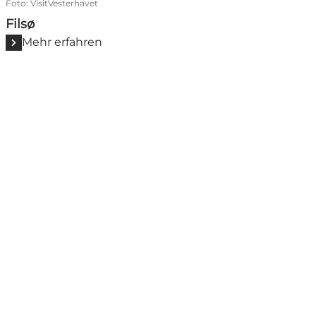
Foto
:
VisitVesterhavet
Filsø
Mehr erfahren